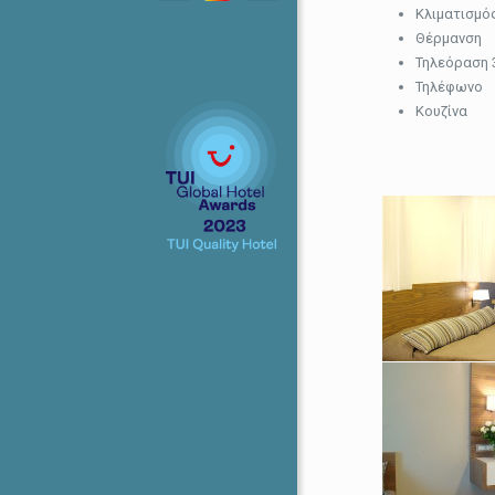
Κλιματισμό
Θέρμανση
Τηλεόραση 
Τηλέφωνο
Κουζίνα