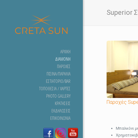
Superior 
ΑΡΧΙΚΉ
ΔΙΑΜΟΝΉ
ΠΑΡΟΧΈΣ
ΠΙΣΊΝΑ/ΠΑΡΑΛΊΑ
ΕΣΤΙΑΤΌΡΙΟ/BAR
ΤΟΠΟΘΕΣΊΑ / ΧΆΡΤΕΣ
PHOTO GALLERY
Παροχές Super
ΚΡΑΤΉΣΕΙΣ
ΕΚΔΗΛΏΣΕΙΣ
ΕΠΙΚΟΙΝΩΝΊΑ
Μπαλκόνι μ
Χρηματοκι