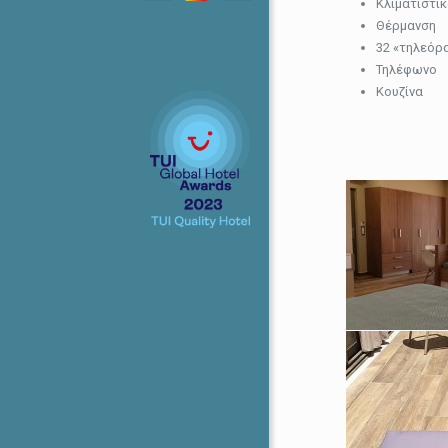
Κλιματιστι
Θέρμανση
32 «τηλεόρ
Τηλέφωνο
Κουζίνα