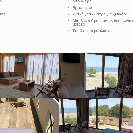
κό
Ντουζιέρα
Βραστήρας
αση
Διπλή ξαπλώστρα για ζευγάρι
Μπαλκόνι 6 μέτρων με θέα πάνω 
μοίρες
Έπιπλα στο μπαλκόνι