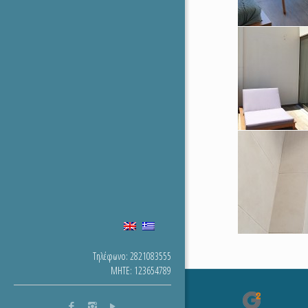
Τηλέφωνο: 2821083555
MHTE: 123654789