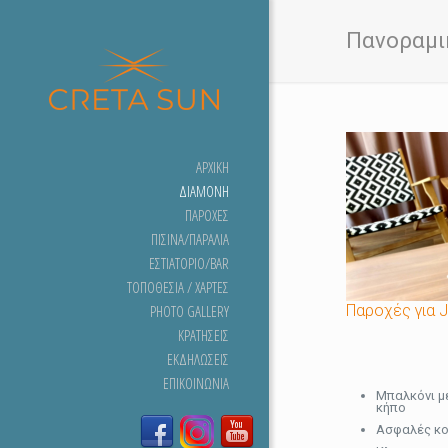
Πανοραμικ
ΑΡΧΙΚΉ
ΔΙΑΜΟΝΉ
ΠΑΡΟΧΈΣ
ΠΙΣΊΝΑ/ΠΑΡΑΛΊΑ
ΕΣΤΙΑΤΌΡΙΟ/BAR
ΤΟΠΟΘΕΣΊΑ / ΧΆΡΤΕΣ
PHOTO GALLERY
Παροχές για J
ΚΡΑΤΉΣΕΙΣ
ΕΚΔΗΛΏΣΕΙΣ
ΕΠΙΚΟΙΝΩΝΊΑ
Μπαλκόνι μ
κήπο
Ασφαλές κο