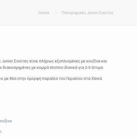
Home
Πανοραμικές Junior Σουίτες
Junior Σουίτες είναι πλήρως εξοπλισμένες με κουζίνα και
ι διακοσμημένες με κομψά έπιπλα ιδανικά για 2-3 άτομα.
νι με θέα στην όμορφη παραλία του Γερανίου στα Χανιά.
ουζίνα
ι